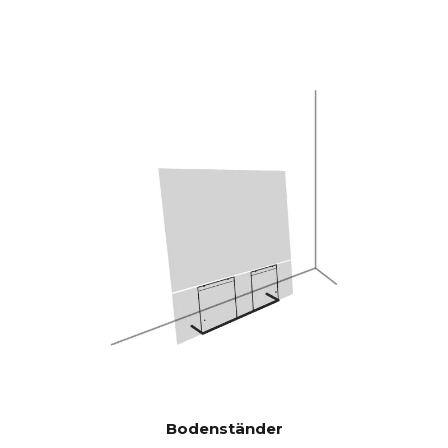
CANVAS HiFi ist daher
hocheffizient und spielt lauter
und bassstärker als
herkömmliche Soundbars.
Burr-Brown 24 Bit / 192 kHz
DACs
28 Hz - 24.000 Hz
FREQUEN
ZGANG
100 Hz > 104 dB
SIGNAL-
RAUSCH-
1 KHz >103 dB
VERHÄLTN
10 KHz >105 dB
IS
(Nennausgang
sleistung)
100 Hz <0,04 %
THD+N
(1/8
1 KHz <0,04 %
Bodenständer
Nennausgang