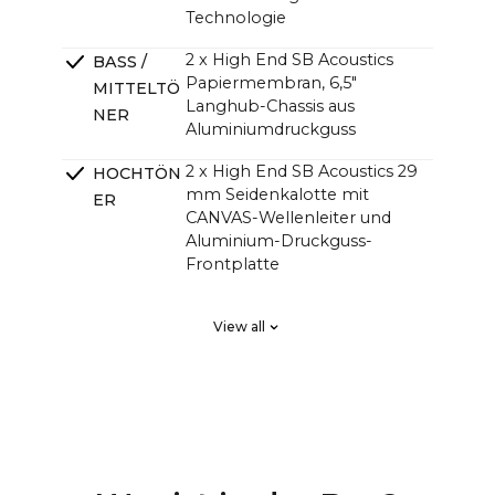
Technologie
2 x High End SB Acoustics
BASS /
Papiermembran, 6,5"
MITTELTÖ
Langhub-Chassis aus
NER
Aluminiumdruckguss
2 x High End SB Acoustics 29
HOCHTÖN
mm Seidenkalotte mit
ER
CANVAS-Wellenleiter und
Aluminium-Druckguss-
Frontplatte
2 x High End SB Acoustics,
PASSIVE
View all
verlustarm, hohe Präzision,
STRAHLER
großer Hub
DSP Linearphasiges FIR, hohe
ÜBERGÄN
Ordnung
GE
4-Kanal-HiFi-Verstärker der
VERSTÄRK
Klasse D mit insgesamt 250