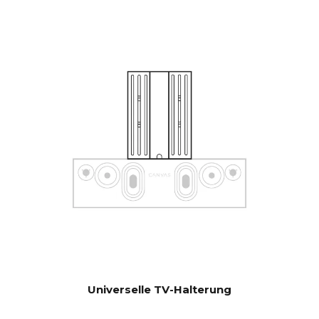
Steuerungssystemen wie
Sonos App, Bluetooth, B&O
App, Bluesound, HEOS, Bose
App, Samsung App oder
anderen Steuereinheiten. Bei
Sonderwünschen
kontaktieren Sie unseren
Support für Hilfe bei der
Konfiguration.
Software automatischer OTA.
AKTUALISI
Hardware-Elektronik
ERUNGEN
aktualisierbar
Universelle TV-Halterung