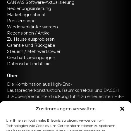
CANVAS Software-Aktualisierung
Bedienungsanleitung
Marketingmaterial
Pressemappe
Wiederverkäufer werden
Rezensionen / Artikel
Zu Hause ausprobieren
Garantie und Rückgabe
Steuern / Mehrwertsteuer
Geschäftsbedingungen
Datenschutzrichtlinie
Über
Die Kombination aus High-End-
Lautsprecherkonstruktion, Raumkorrektur und BACCH
3D-Übersprechunterdrückung führt zu einer echten HiFi-
Performance, wie man sie sonst nur von speziellen HiFi-
Zustimmungen verwalten
Soundsystemen kennt.
Kontaktiere uns
Um Ihnen ein optimales Erlebnis zu bieten, verwenden wir
Technologien wie Cookies, um Geräteinformationen zu speichern
und/oder darauf zuzugreifen. Wenn Sie diesen Technologien