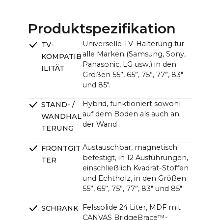
75": ~167,5 x ~128,2 cm / ~66.0 x ~50.4 in
Produktspezifikation
CANVAS-Einheit (B x H x T):
~121,0 x ~33,0 x ~12,0cm (11,0cm ohne Halterung) /
Universelle TV-Halterung für
TV-
~47.6 x ~13.0 x ~4.7 in (4.3 in ohne Halterung)
alle Marken (Samsung, Sony,
KOMPATIB
Panasonic, LG usw.) in den
ILITÄT
Größen 55”, 65”, 75”, 77”, 83"
und 85".
Hybrid, funktioniert sowohl
STAND- /
auf dem Boden als auch an
WANDHAL
der Wand
TERUNG
Austauschbar, magnetisch
FRONTGIT
befestigt, in 12 Ausführungen,
TER
einschließlich Kvadrat-Stoffen
und Echtholz, in den Größen
55”, 65”, 75”, 77”, 83" und 85"
Felssolide 24 Liter, MDF mit
SCHRANK
CANVAS BridgeBrace™-