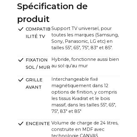
75" : ~167,5 x ~128,2 cm / ~66.0 x ~50.4 in
Spécification de
Unité CANVAS (L x H x P) :
produit
~121,0 x ~33,0 x ~12,0cm (11,0cm sans support) /
~47.6 x ~13.0 x ~4.7 in (4.3 in sans support)
Support TV universel, pour
COMPATIB
toutes les marques (Samsung,
ILITÉ TV
Sony, Panasonic, LG etc) en
tailles 55", 65", 75", 83" et 85".
Hybride, fonctionne aussi bien
FIXATION
au sol qu'au mur
SOL / MUR
Interchangeable fixé
GRILLE
magnétiquement dans 12
AVANT
options de finition, y compris
les tissus Kvadrat et le bois
massif, dans les tailles 55", 65",
75", 83" et 85"
Volume de charge de 24 litres,
ENCEINTE
construite en MDF avec
technologie CANVAS