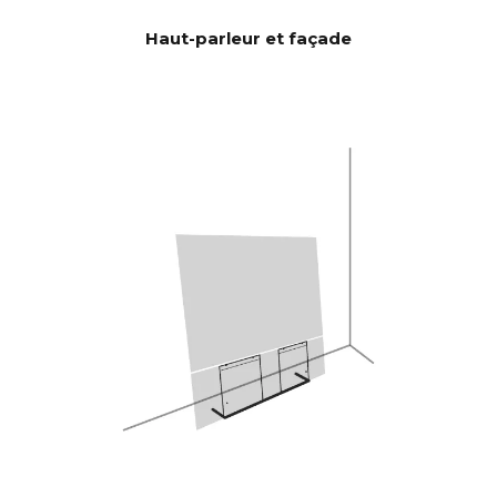
de graves/médiums de 6,5" et 2
Haut-parleur et façade
HP Passifs de 5x8", ce qui
donne une surface d’émission
de 59,2 cm2 qui correspond à
une unité de 12". CANVAS HiFi
est donc très efficace et joue
plus fort et avec plus de
basses que les barres de son
traditionnelles.
Burr-Brown 24 bits / 192 kHz
DAC
28 Hz - 24.000 Hz
RÉPONSE
EN
FRÉQUEN
CE
100 Hz > 104 dB
RAPPORT
SIGNAL/BR
1 KHz >103 dB
UIT