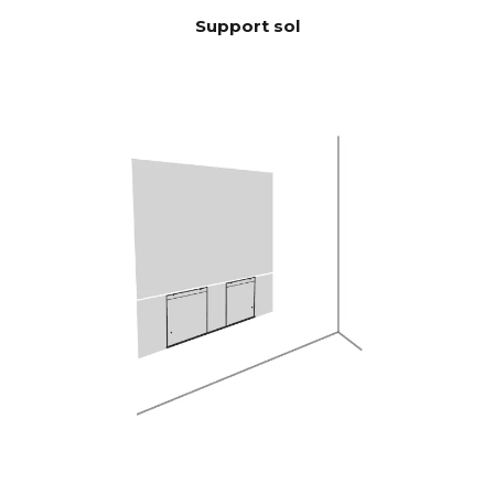
10 KHz >105 dB
(Puissance
Support sol
nominale)
100 Hz <0,04 %
THD+N
(1/8 Puissance
1 KHz <0,04 %
nominale)
10 KHz <0,05 %
Puissant quad-core Analog
DSP
Devices 300 MIPS avec filtre
BACCH 3D
Via l'application iOS, utilise le
CORRECTI
microphone intégré de
ON
l'iPhone ou le Zen Mic en
ACOUSTIQ
option
UE DE
PIÈCE
HDMI eARC, Toslink, Analog,
CONNECTI
Apple AirPlay 2 (multi-room),
VITÉ
Google Cast (multiroom),