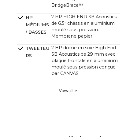
BridgeBrace™
2 HP HIGH END SB Acoustics
HP
de 6,5 ‘’châssis en aluminium
MÉDIUMS
moulé sous pression.
/ BASSES
Membrane papier
2 HP dôme en soie High End
TWEETEU
SB Acoustics de 29 mm avec
RS
plaque frontale en aluminium
moulé sous pression conçue
par CANVAS
2 x High End SB Acoustics,
RADIATEU
View all
faible perte, haute précision,
RS
longue excursion
PASSIFS
DSP Phase linéaire FIR, ordre
FILTRAGE
élevé
Ampli HiFi 4 canaux Classe D
AMPLIFIC
avec un total de 250 watts