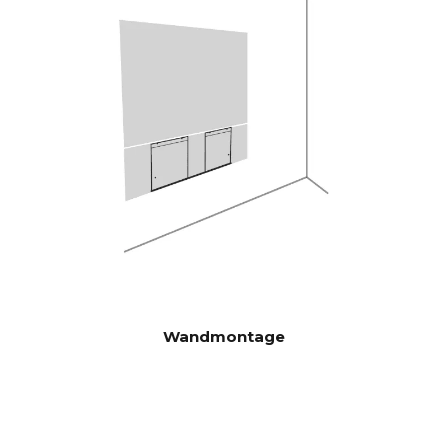
Krachtige Analog Devices 300
DSP
MIPS quad-core met BACCH
3D-filter
Via iOS-app, maakt gebruik
RUIMTECO
van ingebouwde microfoon
RRECTIE
van iPhone of optionele Zen
Mic
HDMI eARC, Toslink, Analoog,
CONNECTI
Apple AirPlay 2 (meerdere
VITEIT
kamers), Google Cast
(meerdere kamers), Roon,
Tidal, Spotify Connect, DLNA.
Bovendien automatisch
Wandmontage
geactiveerde invoer via
besturingseenheid die kan
worden verborgen in CANVAS
voor verbinding met
bestaande