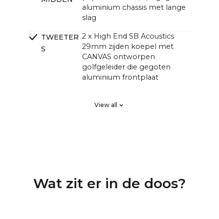
aluminium chassis met lange
slag
2 x High End SB Acoustics
TWEETER
29mm zijden koepel met
S
CANVAS ontworpen
golfgeleider die gegoten
aluminium frontplaat
2 x High End SB Acoustics
PASSIEVE
View all
low-loss hoge precisie, lange
RADIATOR
excursie
EN
DSP Lineaire fase FIR, hoge
CROSSOVE
orde
RS
4 kanalen klasse D hifi-
VERSTERK
Wat zit er in de doos?
versterkers met een totaal
ERS
van 250 watt, maar met een
grotere geluidsdruk dan
traditionele soundbars met