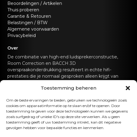
Beoordelingen / Artikelen
Thuis proberen
Garantie & Retouren
Belastingen / BTW
Algemene voorwaarden
Privacybeleid
Over
De combinatie van high-end luidsprekerconstructie,
Room Correction en BACCH 3D
overspraakonderdrukking resulteert in echte hifi-
prestaties die je normaal gesproken alleen krijgt van
speciale hifi-geluidssystemen.
Toestemming beheren
Neem contact met ons op
Om de beste ervaringen te bieden, gebruiken we technologieën zoals
cookies om apparaatinformatie op te slaan en/of te openen. Door
hello@canvashifi.com
Bel +45 29 75 00 45
toestemming te geven voor deze technologieën kunnen we gegevens
zoals surfgedrag of unieke ID's op deze site verwerken. Als u geen
CANVAS HiFi ApS
toestemming geeft of uw toestemming intrekt, kan dit negatieve
gevolgen hebben voor bepaalde functies en kenmerken.
Flade Engvej 4
9900 Frederikshavn