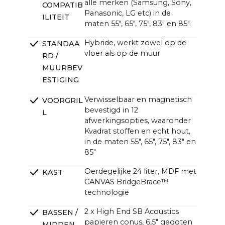
alle merken (Samsung, Sony,
COMPATIB
~47,6 x ~13,0 x ~4,7 in (4,3 in zonder beugel)
Panasonic, LG etc) in de
ILITEIT
maten 55", 65", 75", 83" en 85".
Hybride, werkt zowel op de
STANDAA
vloer als op de muur
RD /
MUURBEV
ESTIGING
Verwisselbaar en magnetisch
VOORGRIL
bevestigd in 12
L
afwerkingsopties, waaronder
Kvadrat stoffen en echt hout,
in de maten 55", 65", 75", 83" en
85"
Oerdegelijke 24 liter, MDF met
KAST
CANVAS BridgeBrace™
technologie
2 x High End SB Acoustics
BASSEN /
papieren conus, 6,5" gegoten
MIDDEN