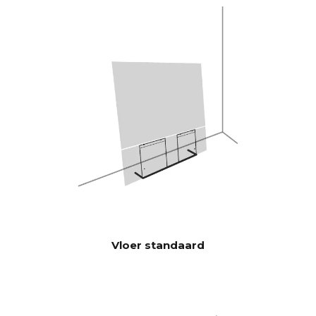
speelt luider en met meer bas
dan traditionele soundbars.
Burr-Brown 24-bits / 192 kHz
DAC's
28 Hz - 24.000 Hz
FREQUEN
TIERESPO
NS
100 Hz > 104 dB
SIGNAAL-
RUISVERH
1 KHz >103 dB
OUDING
10 KHz >105 dB
(Nominaal
uitgangsverm
ogen)
Vloer standaard
100 Hz <0,04 %
THD+N
(1/8 Nominaal
1 KHz <0,04 %
uitgangsverm
10 KHz <0,05 %
ogen)