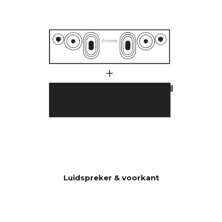
1000 watt.
Veel klanten hebben zich
afgevraagd waarom CANVAS
HiFi dieper en krachtiger
speelt dan traditionele
soundbars die aangeven dat
ze een veel hoger aantal watt
in hun versterker hebben.
Er spelen hier een groot
aantal factoren mee, maar
een essentiële factor is dat
CANVAS maar liefst 23 liter
effectief akoestisch volume
heeft in combinatie met 2x6.5"
bas/middenbereikunits en 2 x
5x8" slave-bassen, wat 592
Luidspreker & voorkant
cm2 oplevert, wat
overeenkomt met een 12"
basiseenheid CANVAS HiFi is
daarom zeer efficiënt en