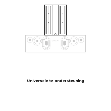
besturingssystemen zoals
Sonos app, Bluetooth, B&O
App, Bluesound, HEOS, Bose
App, Samsung App of andere
besturingseenheden. Neem
contact op met onze
ondersteuning voor hulp bij
de configuratie als je speciale
wensen hebt.
Software automatisch OTA.
UPDATE
Hardware elektronica
upgradebaar
Universele tv-ondersteuning