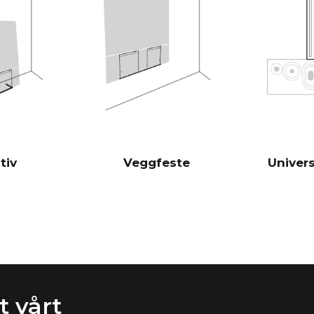
er derfor svæ
tradisjonelle 
Burr-Brown 24
DAC-er
28 Hz - 24 00
FREKVENSRESPONS
100 Hz > 104 
SIGNAL/STØY-FORHOLD
(Nominell utgangseffekt)
1 KHz >103 d
10 KHz >105 
tiv
Veggfeste
Univers
100 Hz <0,04
THD+N
(1/8 nominell utgangseffekt)
1 KHz <0,04 
10 KHz <0,05
Kraftige ana
DSP
filter
Via iOS-appen
ROMKORREKSJON
 vårt
(ekstrautstyr)