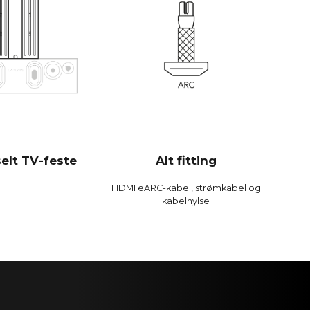
rt effektiv og spiller høyere og med mer bass enn
soundbars.
 Bit / 192 kHz
0 Hz
dB
B
dB
elt TV-feste
Alt fitting
 %
HDMI eARC-kabel, strømkabel og
%
kabelhylse
 %
loge enheter 300 MIPS firekjerner med BACCH 3D-
, bruker iPhones innebygde mikrofon eller Zen Mic