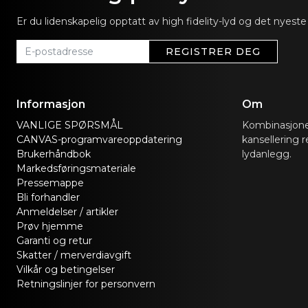
Er du lidenskapelig opptatt av high fidelity-lyd og det nye
REGISTRER DEG
Informasjon
Om
VANLIGE SPØRSMÅL
Kombinasjone
CANVAS-programvareoppdatering
kansellering r
Brukerhåndbok
lydanlegg.
Markedsføringsmateriale
Pressemappe
Bli forhandler
Anmeldelser / artikler
Prøv hjemme
Garanti og retur
Skatter / merverdiavgift
Vilkår og betingelser
Retningslinjer for personvern