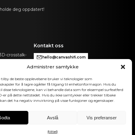
 holde deg oppdatert!
slink, Analog, Apple AirPlay 2 (flere rom), Google
m), Roon, Tidal, Spotify Connect, DLNA.
iveres automatisk inngang via kontrollenhet som kan
VAS for tilkobling med eksisterende kontrollsystemer
p, Bluetooth, B&O App, Bluesound, HEOS, Bose
Kontakt oss
App eller andre kontrollenheter. Kontakt vår
få hjelp med konfigurasjon hvis du har spesielle
D-crosstalk-
hello@canvashifi.com
hi-fi-
Administrer samtykke
Ring +45 29 75 00 45
automatisk OTA. Maskinvareelektronikk kan
CANVAS HiFi ApS
 tilby de beste opplevelsene bruker vi teknologier som
kapsler for å lagre og/eller få tilgang til enhetsinformasjon. Hvis du
Flade Engvej 4
il disse teknologiene, kan vi behandle data som for eksempel surfeatferd
9900 Frederikshavn
ID-er på dette nettstedet. Hvis du ikke samtykker eller trekker tilbake
Danmark
kan det ha negativ innvirkning på visse funksjoner og egenskaper.
MVA-nummer:
DK43519425
Godta
Avslå
Vis preferanser
Følg oss
{tittel}