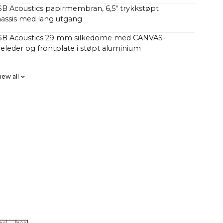
SB Acoustics papirmembran, 6,5" trykkstøpt
assis med lang utgang
 SB Acoustics 29 mm silkedome med CANVAS-
eleder og frontplate i støpt aluminium
SB Acoustics med lavt tap, høy presisjon og lang
iew all
ase FIR, høy orden
se D HiFi-forsterkere med totalt 250 watt, men med
kk enn tradisjonelle lydplanker med 1000 watt.
har lurt på hvorfor CANVAS HiFi spiller dypere og
n tradisjonelle soundbars, noe som tyder på at de har
antall watt i forsterkeren.
faktorer spiller inn her, men en vesentlig faktor er at
le 23 liter effektivt akustisk volum i kombinasjon
bass/mellomtone-enheter og 2 x 5x8" slavebasser,
92 cm2, som tilsvarer en 12" baseenhet CANVAS HiFi