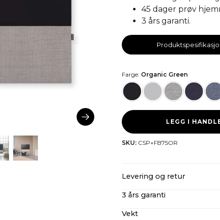
45 dager prøv hjemm
3 års garanti.
Produktspesifikasj
Farge:
Organic Green
LEGG I HAND
SKU:
CSP+FB75OR
Levering og retur
3 års garanti
CANVAS tilbyr gratis frakt p
importkostnader inkludert. 
Vekt
Selv etter vår utvidede 3-å
mer om våre
returregler h