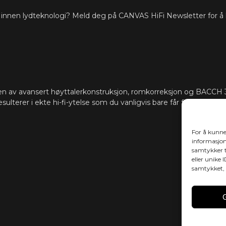
ste innen lydteknologi? Meld deg på CANVAS HiFi Newsletter for å
HDMI eARC, To
TILKOBLING
Cast (flere ro
I tillegg akt
skjules i CAN
som Sonos-ap
App, Samsung 
support for å 
n av avansert høyttalerkonstruksjon, romkorreksjon og BACCH 3
ønsker.
esulterer i ekte hi-fi-ytelse som du vanligvis bare får fra dedikerte 
Programvare 
OPPDATERINGER
oppgraderes
For å kunne
informasjons
samtykker t
eller unike 
samtykket, 