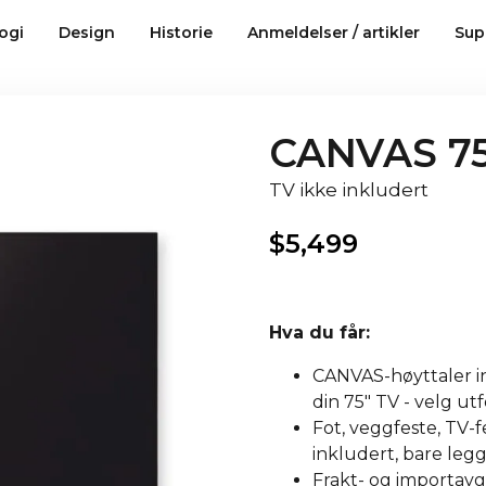
ogi
Design
Historie
Anmeldelser / artikler
Sup
CANVAS 75
TV ikke inkludert
$
5,499
Hva du får:
CANVAS-høyttaler in
din 75" TV - velg ut
Fot, veggfeste, TV-fe
inkludert, bare legg 
Frakt- og importavgi