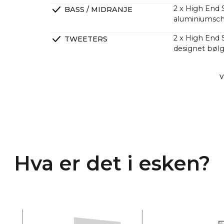
2 x High End 
BASS / MIDRANJE
aluminiumsch
2 x High End
TWEETERS
designet bølg
2 x High End 
PASSIVE RADIATORER
V
utgang
DSP Lineær f
CROSSOVERS
4-kanals klas
FORSTERKERE
større lydtry
Mange kunder 
Hva er det i esken?
kraftigere en
et mye høyere 
En lang rekke 
CANVAS har he
med 2 x 6.5" 
noe som gir 5