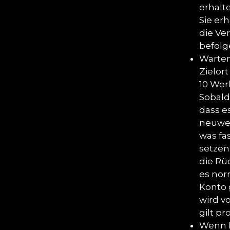
erhalt
Sie erh
die Ve
befolg
Warten
Zielor
10 Wer
Sobald
dass e
neuwer
was fa
setzen
die Rü
es nor
Konto 
wird v
gilt p
Wenn I