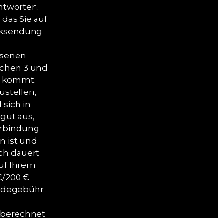
ntworten.
 das Sie auf
cksendung
ssenen
ischen 3 und
t kommt.
ustellen,
 sich in
gut aus,
Verbindung
n ist und
ch dauert
auf Ihrem
€/200 €
endegebühr
e berechnet