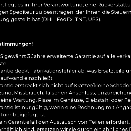
, liegt es in Ihrer Verantwortung, eine Rückerstat
igen Spediteur zu beantragen, der Ihnen die Steuern
ng gestellt hat (DHL, FedEx, TNT, UPS).
estimmungen!
 gewährt 3 Jahre erweiterte Garantie auf alle verk
te.
rantie deckt Fabrikationsfehler ab, was Ersatzteile 
saufwand einschließt.
antie erstreckt sich nicht auf Kratzer/kleine Schäde
ung, Missbrauch, falschen Anschluss, unzureiche
eine Wartung, Risse im Gehäuse, Diebstahl oder Fe
rantie ist nur gültig, wenn eine Rechnung mit Ang
tum beigefügt ist.
in Garantiefall den Austausch von Teilen erfordert, 
hältlich sind, ersetzen wir sie durch ein ähnliches 