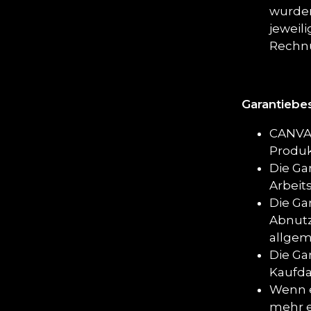
wurden
jeweil
Rechnu
Garantieb
CANVAS
Produk
Die Ga
Arbeit
Die Gar
Abnutz
allgem
Die Ga
Kaufda
Wenn e
mehr er