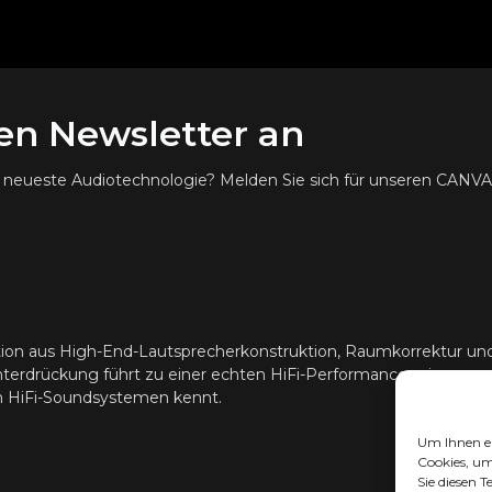
ren Newsletter an
ie neueste Audiotechnologie? Melden Sie sich für unseren CANV
ion aus High-End-Lautsprecherkonstruktion, Raumkorrektur u
erdrückung führt zu einer echten HiFi-Performance, wie man s
en HiFi-Soundsystemen kennt.
Um Ihnen ei
Cookies, um
Sie diesen 