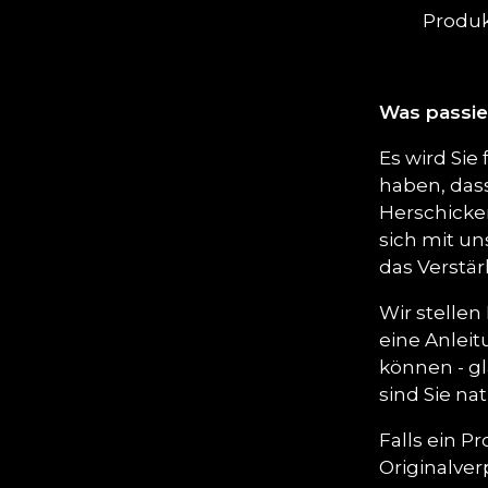
Produk
Was passie
Es wird Sie
haben, dass
Herschicken
sich mit un
das Verstä
Wir stelle
eine Anleit
können - gl
sind Sie na
Falls ein P
Originalver