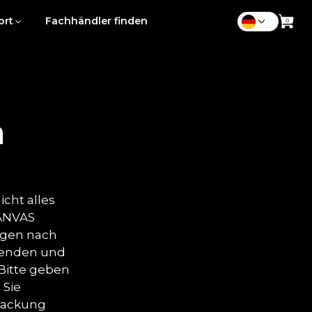
ort
Fachhändler finden
n
cht alles
CANVAS
Tagen nach
enden und
 Bitte geben
 Sie
rpackung