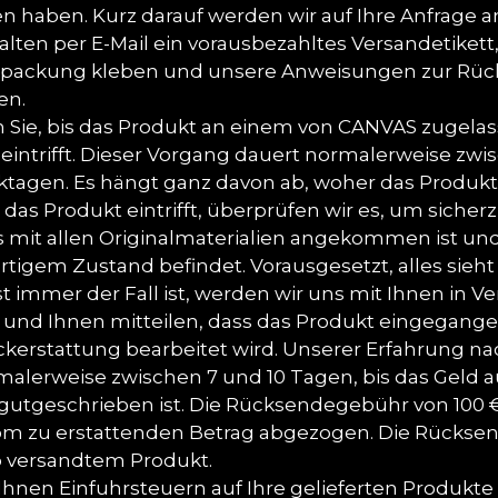
en haben. Kurz darauf werden wir auf Ihre Anfrage a
alten per E-Mail ein vorausbezahltes Versandetikett,
rpackung kleben und unsere Anweisungen zur Rü
en.
 Sie, bis das Produkt an einem von CANVAS zugela
t eintrifft. Dieser Vorgang dauert normalerweise zw
ktagen. Es hängt ganz davon ab, woher das Produk
 das Produkt eintrifft, überprüfen wir es, um sicherz
s mit allen Originalmaterialien angekommen ist und
tigem Zustand befindet. Vorausgesetzt, alles sieht 
st immer der Fall ist, werden wir uns mit Ihnen in 
 und Ihnen mitteilen, dass das Produkt eingegange
ckerstattung bearbeitet wird. Unserer Erfahrung na
malerweise zwischen 7 und 10 Tagen, bis das Geld 
gutgeschrieben ist. Die Rücksendegebühr von 100 
om zu erstattenden Betrag abgezogen. Die Rücks
ro versandtem Produkt.
hnen Einfuhrsteuern auf Ihre gelieferten Produkt