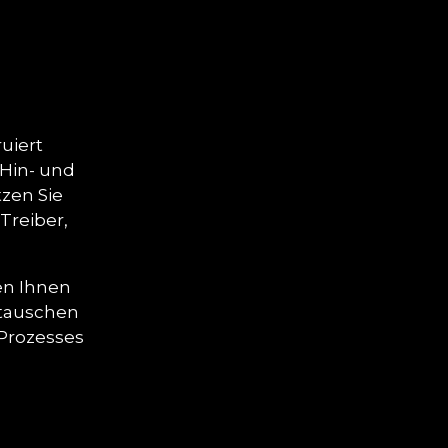
uiert
 Hin- und
tzen Sie
Treiber,
en Ihnen
stauschen
 Prozesses