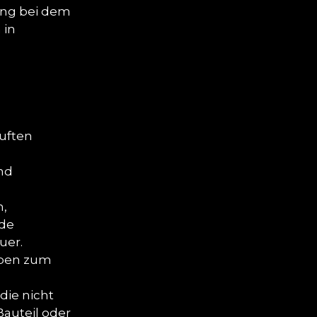
tung bei dem
 in
auften
und
n,
nde
uer.
aben zum
die nicht
Bauteil oder