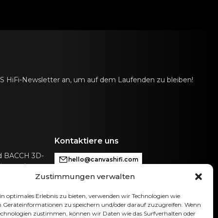
AS HiFi-Newsletter an, um auf dem Laufenden zu bleiben!
Kontaktiere uns
nd BACCH 3D-
hello@canvashifi.com
ie sonst nur
Zustimmungen verwalten
Anruf +45 29 75 00 45
CANVAS HiFi ApS
n optimales Erlebnis zu bieten, verwenden wir Technologien wie
Flade Engvej 4
 Geräteinformationen zu speichern und/oder darauf zuzugreifen. Wenn
Technologien zustimmen, können wir Daten wie das Surfverhalten oder
9900 Frederikshavn