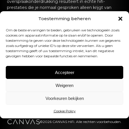
overspraakonderdrukking resulteert in echte hifi-
prestaties die je normaal gesproken alleen krijgt van
speciale hifi-geluidssystemen.
Toestemming beheren
Neem contact met ons op
Om de beste ervaringen te bieden, gebruiken we technologieën zoals
cookies om apparaatinformatie op te slaan en/of te openen. Door
toestemming te geven voor deze technologieën kunnen we gegevens
hello@canvashifi.com
Bel +45 29 75 00 45
zoals surfgedrag of unieke ID's op deze site verwerken. Als u geen
CANVAS HiFi ApS
toestemming geeft of uw toestemming intrekt, kan dit negatieve
gevolgen hebben voor bepaalde functies en kenmerken.
Flade Engvej 4
9900 Frederikshavn
Denemarken
Accepteer
BTW-nummer:
DK43519425
Weigeren
Volg ons
Voorkeuren bekijken
Cookie Policy
©2026 CANVAS HiFi. Alle rechten voorbehouden.