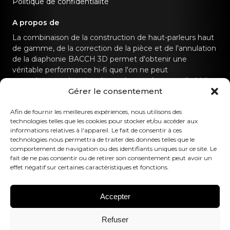
Politique de confidentialité
A propos de
La combinaison de la construction de haut-parleurs haut
de gamme, de la correction de la pièce et de l'annulation
de la diaphonie BACCH 3D permet d'obtenir une
véritable performance hi-fi que l'on ne peut
normalement obtenir qu'avec des systèmes audio hi-fi
Gérer le consentement
dédiés.
Afin de fournir les meilleures expériences, nous utilisons des
Contactez-nous
technologies telles que les cookies pour stocker et/ou accéder aux
informations relatives à l'appareil. Le fait de consentir à ces
technologies nous permettra de traiter des données telles que le
hello@canvashifi.com
Appeler le +45 29 75 00 45
comportement de navigation ou des identifiants uniques sur ce site. Le
CANVAS HiFi ApS
fait de ne pas consentir ou de retirer son consentement peut avoir un
effet négatif sur certaines caractéristiques et fonctions.
Flade Engvej 4
9900 Frederikshavn
Danemark
Accepter
Numéro de TVA :
DK43519425
Refuser